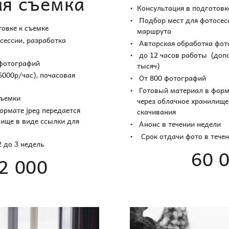
ая съемка
Консультация в подготовк
Подбор мест для фотосесс
товке к съемке
маршрута
сессии, разработка
Авторская обработка фо
до 12 часов работы (доп
 фотографий
тысяч)
6000р/час), почасовая
От 800 фотографий
Готовый материал в форма
съемки
через облачное хранилище
ормате jpeg передается
скачивания
лище в виде ссылки для
Анонс в течении недели
Срок отдачи фото в тече
 до 3 недель
60 
12 000