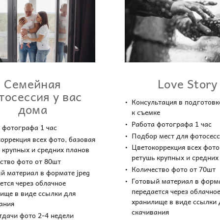
Семейная
Love Story
тосессия у вас
Консультация в подготовк
дома
к съемке
Работа фотографа 1 час
 фотографа 1 час
Подбор мест для фотосес
оррекция всех фото, базовая
Цветокоррекция всех фото
 крупных и средних планов
ретушь крупных и средних
ство фото от 80шт
Количество фото от 70шт
й материал в формате jpeg
Готовый материал в форма
ется через облачное
передается через облачно
ище в виде ссылки для
хранилище в виде ссылки 
вания
скачивания
тдачи фото 2-4 недели