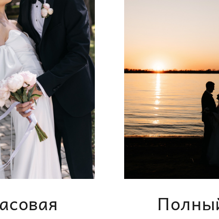
асовая
Полный