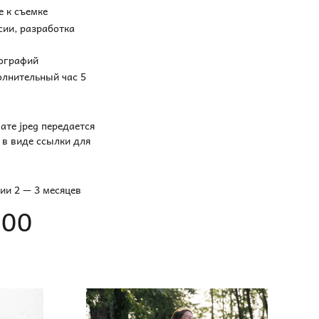
е к съемке
ии, разработка
тографий
олнительный час 5
те jpeg передается
 в виде ссылки для
нии 2 — 3 месяцев
000