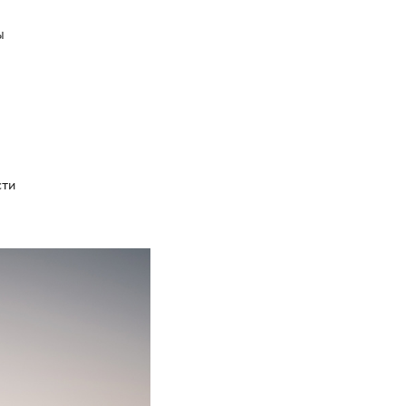
Ы
сти